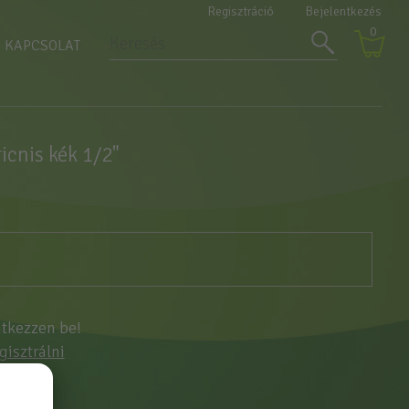
Regisztráció
Bejelentkezés
0
KAPCSOLAT
ricnis kék 1/2"
ntkezzen be!
egisztrálni