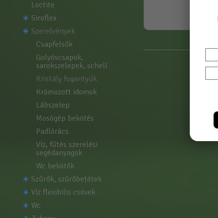
loctite
siroflex
szerelvények
csapfelsők
golyóscsapok, 
sarokszelepek, schell
kristály fogantyúk
krómozott idomok
lábszelep
mosógép bekötés
padlórács
víz, fűtés szerelési 
segédanyagok
wc bekötők
szűrők, szűrőbetétek
víz flexibilis csövek
wc