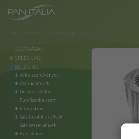
Blue line
/ Szerelvények
/ Kristály fogantyúk
ÚJDONSÁGOK
GREEN LINE
BLUE LINE
arka-szerelvények
csőradiátorok
design radiátor
fürdőszoba szett
fűtőpatron
gáz flexibilis csövek
gáz szerelvények
kpe idomok