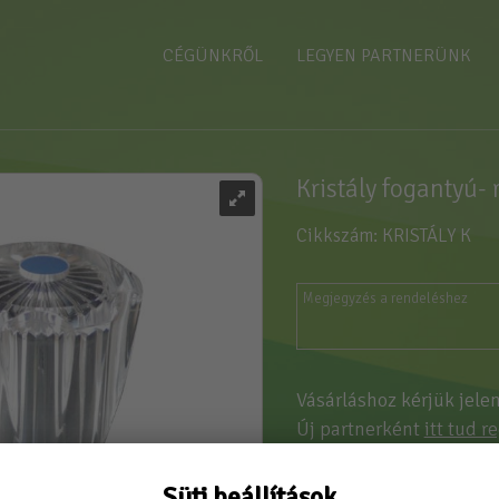
CÉGÜNKRŐL
LEGYEN PARTNERÜNK
Kristály fogantyú- 
Cikkszám: KRISTÁLY K
Vásárláshoz kérjük jele
Új partnerként
itt tud r
Süti beállítások