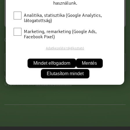
használunk.
Analitika, statisztika (Google Analytics,
látogatottság)
Marketing, remarketing (Google Ads,
Facebook Pixel)
Cikkszám: CSAPFELSŐ 1/2 N
Adatkezelési tájékoztató
Mindet elfogadom
Mentés
Elutasítom mindet
Vásárláshoz kérjük jelentkezzen be!
Új partnerként
itt tud regisztrálni