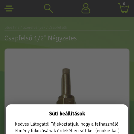
0
Blue line
/ Szerelvények
/ Csapfelsők
Csapfelső 1/2˝ Négyzetes
Süti beállítások
Kedves Látogató! Tájékoztatjuk, hogy a felhasználói
élmény fokozásának érdekében sütiket (cookie-kat)