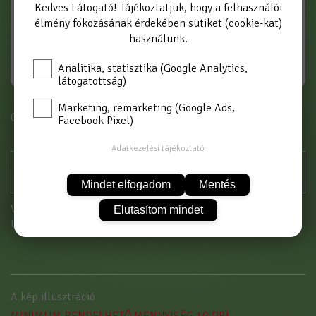
Kedves Látogató! Tájékoztatjuk, hogy a felhasználói
élmény fokozásának érdekében sütiket (cookie-kat)
használunk.
Analitika, statisztika (Google Analytics,
látogatottság)
Marketing, remarketing (Google Ads,
Cikkszám: 2493/5 ÖML
Facebook Pixel)
Adatkezelési tájékoztató
Mindet elfogadom
Mentés
Vásárláshoz kérjük jelentkezzen be!
Elutasítom mindet
Új partnerként
itt tud regisztrálni
A kép illusztráció