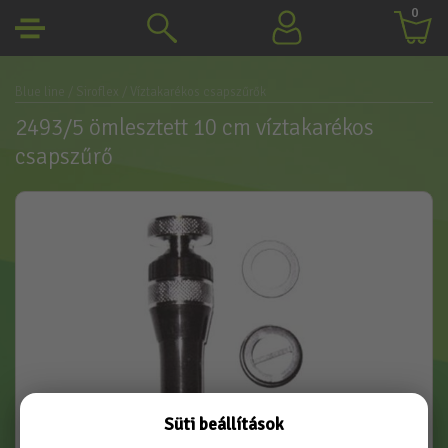
0
Blue line
/ Siroflex
/ Víztakarékos csapszűrők
2493/5 ömlesztett 10 cm víztakarékos
csapszűrő
Süti beállítások