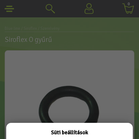
0
Blue line
/ Siroflex
/ Szerelvény
Siroflex O gyűrű
Süti beállítások