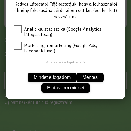
Kedves Látogató! Tájékoztatjuk, hogy a felhasználói
élmény fokozásának érdekében sütiket (cookie-kat)
használunk.
Analitika, statisztika (Google Analytics,
látogatottság)
Cikkszám: 4955
Marketing, remarketing (Google Ads,
Facebook Pixel)
SZÍN
FEKETE
Adatkezelési tájékoztató
Mindet elfogadom
Mentés
Elutasítom mindet
Vásárláshoz kérjük jelentkezzen be!
Új partnerként
itt tud regisztrálni