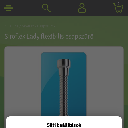
0
Blue line
/ Siroflex
/ Csapszűrők
Siroflex Lady flexibilis csapszűrő
Süti beállítások