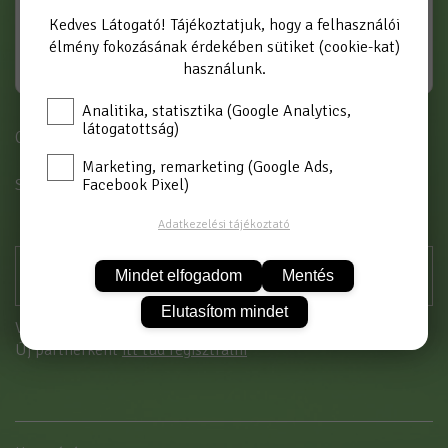
Kedves Látogató! Tájékoztatjuk, hogy a felhasználói
élmény fokozásának érdekében sütiket (cookie-kat)
használunk.
Analitika, statisztika (Google Analytics,
látogatottság)
Cikkszám: 2320
Marketing, remarketing (Google Ads,
Facebook Pixel)
SZÍN
FEKETE-KRÓM
Adatkezelési tájékoztató
Mindet elfogadom
Mentés
Elutasítom mindet
Vásárláshoz kérjük jelentkezzen be!
Új partnerként
itt tud regisztrálni