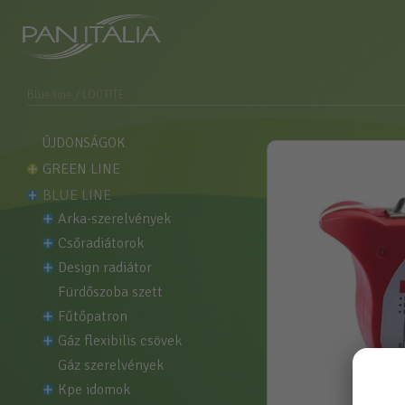
Blue line
/ LOCTITE
ÚJDONSÁGOK
GREEN LINE
BLUE LINE
arka-szerelvények
csőradiátorok
design radiátor
fürdőszoba szett
fűtőpatron
gáz flexibilis csövek
gáz szerelvények
kpe idomok