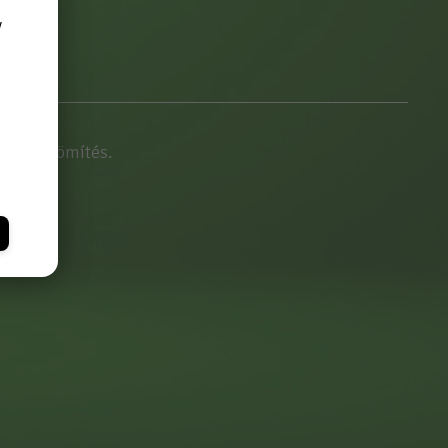
y
nnali tömítés.