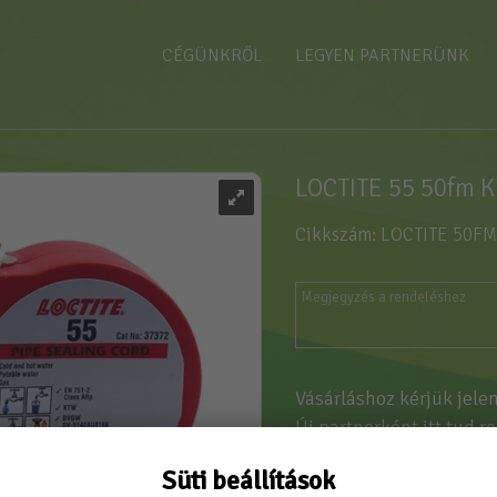
CÉGÜNKRŐL
LEGYEN PARTNERÜNK
LOCTITE 55 50fm K
Cikkszám: LOCTITE 50FM
Vásárláshoz kérjük jele
Új partnerként
itt tud r
Süti beállítások