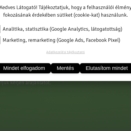
Kedves Látogató! Tájékoztatjuk, hogy a felhasználói élmén
fokozásának érdekében sütiket (cookie-kat) használunk.
Analitika, statisztika (Google Analytics, látogatottság)
alános menettömítő, vízre-gázra.
Marketing, remarketing (Google Ads, Facebook Pixel)
menetek és szerelvények tömítésére. Nem kikeményedő, azo
-ig
Adatkezelési tájékoztató
-55 +130
Mindet elfogadom
Mentés
Elutasítom mindet
jük kérjen árajánlatot.