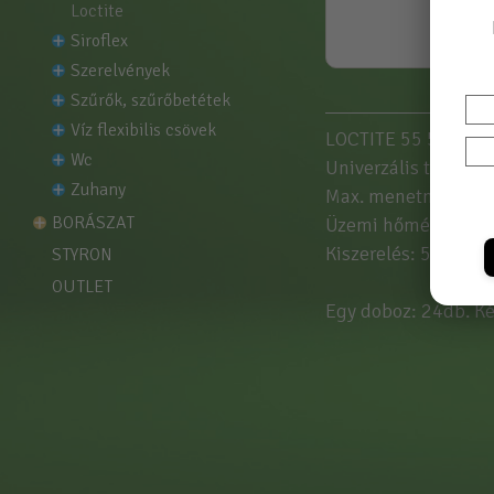
loctite
siroflex
szerelvények
szűrők, szűrőbetétek
víz flexibilis csövek
LOCTITE 55 50fm Ált
wc
Univerzális termék 
zuhany
Max. menetméret 4"
BORÁSZAT
Üzemi hőmérséklet:
Kiszerelés: 50fm
STYRON
OUTLET
Egy doboz: 24db. Kér