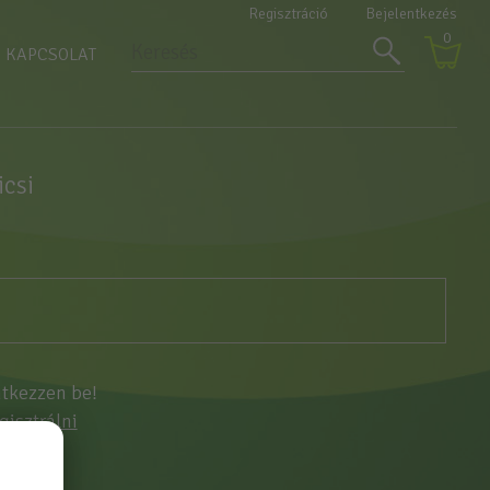
Regisztráció
Bejelentkezés
0
KAPCSOLAT
icsi
ntkezzen be!
egisztrálni