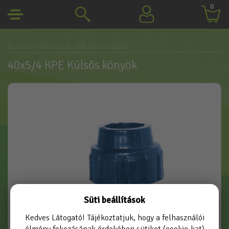
0
Blue line
/ KPE idomok
/ KPE külsős könyök
40x5/4 KPE Külsős könyök
Süti beállítások
Kedves Látogató! Tájékoztatjuk, hogy a felhasználói