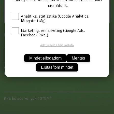
élmény fokozásának érdekében sütiket (cookie-kat)
használunk.
Analitika, statisztika (Google Analytics,
látogatottság)
Marketing, remarketing (Google Ads,
Cikkszám: KPEKK4054
Facebook Pixel)
Adatkezelési tájékoztató
Mindet elfogadom
Mentés
Elutasítom mindet
Vásárláshoz kérjük jelentkezzen be!
Új partnerként
itt tud regisztrálni
KPE külsős könyök 40*5/4"