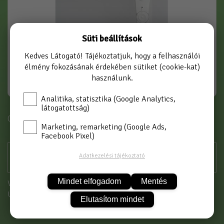
Süti beállítások
Kedves Látogató! Tájékoztatjuk, hogy a felhasználói
élmény fokozásának érdekében sütiket (cookie-kat)
használunk.
Analitika, statisztika (Google Analytics,
látogatottság)
Cikkszám: GE-1200W
Marketing, remarketing (Google Ads,
Facebook Pixel)
Adatkezelési tájékoztató
Mindet elfogadom
Mentés
Vásárláshoz kérjük jelentkezzen be!
Új partnerként
itt tud regisztrálni
Elutasítom mindet