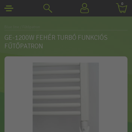
0
Blue line
/ Fűtőpatron
GE-1200W FEHÉR TURBÓ FUNKCIÓS
FŰTŐPATRON