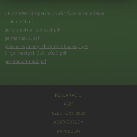
GE-1200W Fűtőpatron, turbó funkcióval ellátva
T-idom nélkül
ge-futopatron-tablazat.pdf
ge-manual-1.pdf
glowne_wymiary_zlozenia_obudowy_ge-
c_rys_heatpol_036_2020.pdf
ge-product-card.pdf
REKLAMÁCIÓ
ÁSZF
SZÉCHENYI 2020
ADATVÉDELEM
KAPCSOLAT