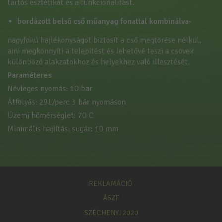
tartós esztétikát és a funkcionalitást.
bordázott belső cső műanyag fonattal kombinálva-
nagyfokú hajlékonyságot biztosít a cső megtörése nélkül,
ami megkönnyíti a telepítést és lehetővé teszi a csövek
különböző alakzatokhoz és helyekhez való illesztését.
Paraméteres
Névleges nyomás: 10 bar
Átfolyás: 29L/perc 3 bár nyomáson
Üzemi hőmérséglet: 70 C
Minimális hajlítási sugár: 10 mm
REKLAMÁCIÓ
ÁSZF
SZÉCHENYI 2020