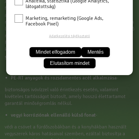
Analitika, statisztika (Google Analytics,
A
Duro by Tucai KARBO
egy csatlakozócső sorozat, amelyet
látogatottság)
fűtési és vízvezeték rendszerekhez, beleértve az ivóvizes
alkalmazásokat is, terveztek. Ez a PE-RT belső cső és a
Marketing, remarketing (Google Ads,
rozsdamentes acél csatlakozók használatának köszönhetően
Facebook Pixel)
lehetséges. A poliészter fonattal borított bordázott belső cső
nagyfokú hajlékonyságot biztosít, így a csövek még szűk
Adatkezelési tájékoztató
helyeken is könnyedén beszerelhetők, további idomok vagy
könyökök használata nélkül.
Mindet elfogadom
Mentés
Szerkezeti előnyök és jellemzők
Elutasítom mindet
PE-RT anyagok és rozsdamentes acél alkalmzása
-
biztonságos ivóvízzel való érintkezés esetén, valamint
kivételes tartósságot biztosít, amely hosszú élettartamot
garantál minőségromlás nélkül.
vegyi korróziónak ellenálló külső fonat
-
védi a csövet a fürdőszobákban és a konyhákban használt
vegyszerek káros hatásaival szemben, ezáltal biztosítja a