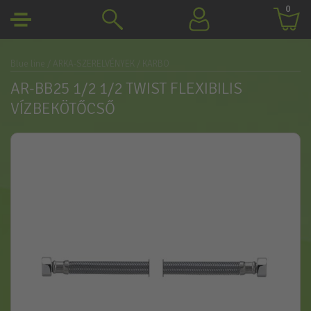
0
Blue line
/ ARKA-SZERELVÉNYEK
/ KARBO
AR-BB25 1/2 1/2 TWIST FLEXIBILIS
VÍZBEKÖTŐCSŐ