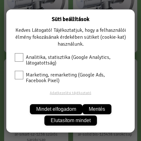
Süti beállítások
Kedves Látogató! Tájékoztatjuk, hogy a felhasználói
ar-smart-sz-1212 szűrős
ar-smart-sz-1234 szűrős
élmény fokozásának érdekében sütiket (cookie-kat)
sarokcsap
sarokcsap
használunk.
Analitika, statisztika (Google Analytics,
látogatottság)
AR-SMART-SZ1238
AR-SBIS-123438
Marketing, remarketing (Google Ads,
Facebook Pixel)
Adatkezelési tájékoztató
Mindet elfogadom
Mentés
Elutasítom mindet
ar-smart-sz-1238 szűrős
ar-solid bis-123438 sarokcsap
sarokcsap