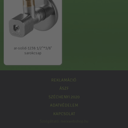
ar-solid-1238 1/2"*3/8"
sarokcsap
REKLAMÁCIÓ
ÁSZF
SZÉCHENYI 2020
ADATVÉDELEM
KAPCSOLAT
Szolgáltató:
merxwebshop.hu