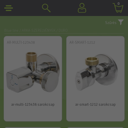
0
Szűrés
Blue line
/ ARKA-SZERELVÉNYEK
/ DURO
AR-MULTI-123438
AR-SMART-1212
ar-multi-123438 sarokcsap
ar-smart-1212 sarokcsap