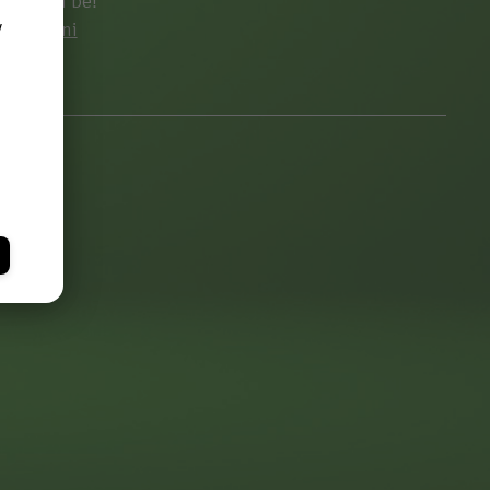
ntkezzen be!
y
egisztrálni