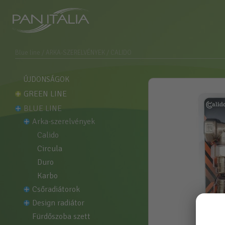
Blue line
/ ARKA-SZERELVÉNYEK
/ CALIDO
ÚJDONSÁGOK
GREEN LINE
BLUE LINE
arka-szerelvények
calido
circula
duro
karbo
csőradiátorok
design radiátor
fürdőszoba szett