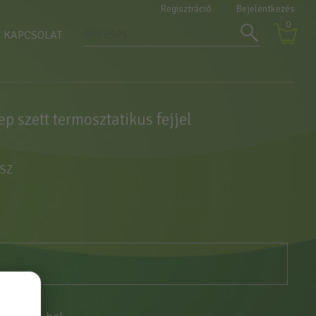
Regisztráció
Bejelentkezés
0
KAPCSOLAT
ep szett termosztatikus fejjel
XSZ