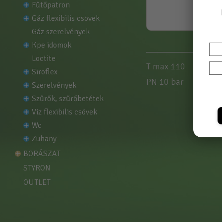
fűtőpatron
gáz flexibilis csövek
gáz szerelvények
kpe idomok
loctite
T max 110
siroflex
PN 10 bar
szerelvények
szűrők, szűrőbetétek
víz flexibilis csövek
wc
zuhany
BORÁSZAT
STYRON
OUTLET