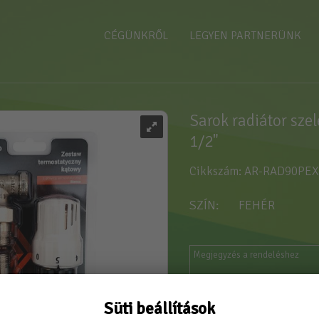
CÉGÜNKRŐL
LEGYEN PARTNERÜNK
Sarok radiátor szel
1/2"
Cikkszám: AR-RAD90PE
SZÍN
FEHÉR
Süti beállítások