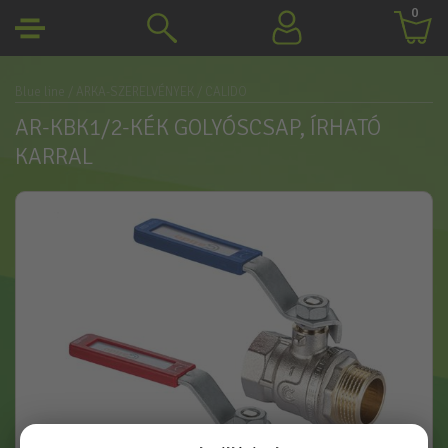
0
Blue line
/ ARKA-SZERELVÉNYEK
/ CALIDO
AR-KBK1/2-KÉK GOLYÓSCSAP, ÍRHATÓ
KARRAL