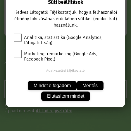
Süti beállítások
Kedves Látogató! Tájékoztatjuk, hogy a felhasználói
élmény fokozásának érdekében sütiket (cookie-kat)
használunk.
Analitika, statisztika (Google Analytics,
látogatottság)
Cikkszám: AR-KBK-1/2 K
Marketing, remarketing (Google Ads,
Facebook Pixel)
SZÍN
KÉK
Adatkezelési tájékoztató
Mindet elfogadom
Mentés
Elutasítom mindet
Vásárláshoz kérjük jelentkezzen be!
Új partnerként
itt tud regisztrálni