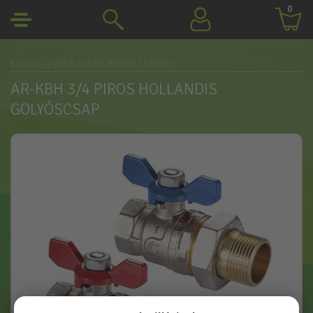
0
Blue line
/ ARKA-SZERELVÉNYEK
/ CALIDO
AR-KBH 3/4 PIROS HOLLANDIS
GOLYÓSCSAP