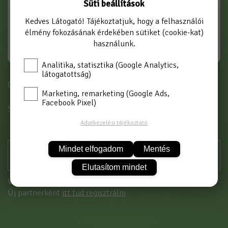
Süti beállítások
Kedves Látogató! Tájékoztatjuk, hogy a felhasználói
élmény fokozásának érdekében sütiket (cookie-kat)
használunk.
Analitika, statisztika (Google Analytics,
látogatottság)
Cikkszám: AR-KBH 3/4 P
Marketing, remarketing (Google Ads,
Facebook Pixel)
SZÍN
PIROS
Adatkezelési tájékoztató
Mindet elfogadom
Mentés
Elutasítom mindet
Vásárláshoz kérjük jelentkezzen be!
Új partnerként
itt tud regisztrálni