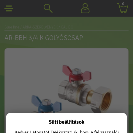
0
Blue line
/ ARKA-SZERELVÉNYEK
/ CALIDO
AR-BBH 3/4 K GOLYÓSCSAP
Süti beállítások
Kedves Látogató! Tájékoztatjuk, hogy a felhasználói