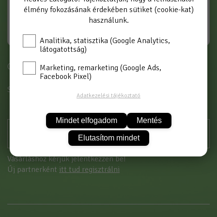
élmény fokozásának érdekében sütiket (cookie-kat)
használunk.
Analitika, statisztika (Google Analytics,
látogatottság)
Cikkszám: AR-BBH 3/4 K
Marketing, remarketing (Google Ads,
Facebook Pixel)
SZÍN
KÉK
Adatkezelési tájékoztató
Mindet elfogadom
Mentés
Elutasítom mindet
Vásárláshoz kérjük jelentkezzen be!
Új partnerként
itt tud regisztrálni