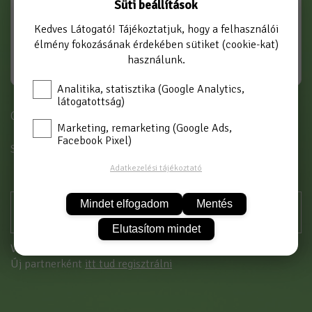
Süti beállítások
Kedves Látogató! Tájékoztatjuk, hogy a felhasználói
élmény fokozásának érdekében sütiket (cookie-kat)
használunk.
Analitika, statisztika (Google Analytics,
látogatottság)
Cikkszám: AR-BB-K1-P
Marketing, remarketing (Google Ads,
Facebook Pixel)
SZÍN
PIROS
Adatkezelési tájékoztató
Mindet elfogadom
Mentés
Elutasítom mindet
Vásárláshoz kérjük jelentkezzen be!
Új partnerként
itt tud regisztrálni