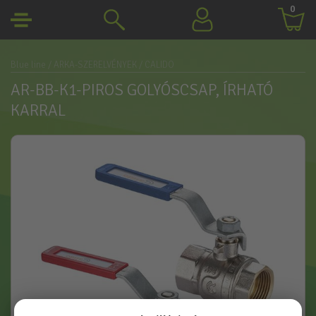
0
Blue line
/ ARKA-SZERELVÉNYEK
/ CALIDO
AR-BB-K1-PIROS GOLYÓSCSAP, ÍRHATÓ
KARRAL