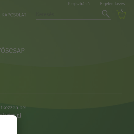
Regisztráció
Bejelentkezés
0
KAPCSOLAT
LYÓSCSAP
ntkezzen be!
egisztrálni