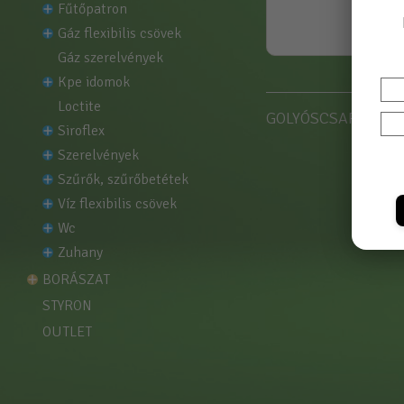
fűtőpatron
gáz flexibilis csövek
gáz szerelvények
kpe idomok
loctite
GOLYÓSCSAP BBH 1/2
siroflex
szerelvények
szűrők, szűrőbetétek
víz flexibilis csövek
wc
zuhany
BORÁSZAT
STYRON
OUTLET