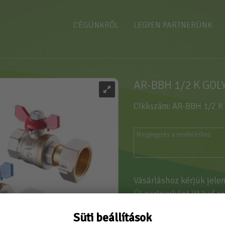
CÉGÜNKRŐL
LEGYEN PARTNERÜNK
AR-BBH 1/2 K GO
Cikkszám: AR-BBH 1/2 K
Vásárláshoz kérjük jele
Új partnerként
itt tud r
Süti beállítások