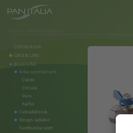
Blue line
/ ARKA-SZERELVÉNYEK
ÚJDONSÁGOK
GREEN LINE
BLUE LINE
arka-szerelvények
calido
circula
duro
karbo
csőradiátorok
design radiátor
fürdőszoba szett